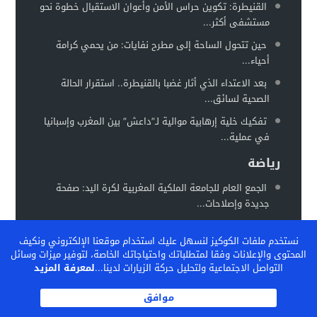
القنيطرة: تكوين حراس الأمن وأعوان الاستقبال خطوة نحو
مستشفى أكثر...
حين تتحول الساحة إلى مطرح نفايات: من يحمي كرامة
أحياء...
بعد الاعتداء الذي أثار غضبا بالقنيطرة.. استقرار الحالة
الصحية لسائق...
تفكيك خلية إرهابية موالية لـ”داعش” بين المغرب وإسبانيا
في عملية...
رياضة
الجمع العام للجامعة الملكية المغربية لكرة اليد: صفحة
جديدة وإصلاحات...
المغرب يستعد لاحتضان “كان السيدات 2026” في موعد
نستخدم ملفات الكوكيز لنسهل عليك استخدام موقعنا الإلكتروني ونكيف
جديد خلال...
المحتوى والإعلانات وفقا لمتطلباتك واحتياجاتك الخاصة، لتوفير ميزات وسائل
الفيفا تشيد بالنموذج المغربي لتكوين المواهب… والمغرب
التواصل الاجتماعية ولتحليل حركة الزيارات لدينا...
لمعرفة المزيد
يحتضن ندوة دولية...
موافق
الكاف بين تثبيت المكاسب وإعادة رسم خريطة الكرة