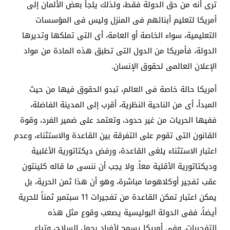
ترى أنه من حق الدولة فقط، ولذلك يلجأ بعض الألمان إلى
أمريكا لتعليم أبنائهم فى المنزل وليس فى المؤسسات
التعليمية، سواء الخاصة أو العامة، أى التى تملكها وتديرها
الدولة، فأمريكا من الدول التى تطبق هذه المادة من مواد
الإعلان العالمى لحقوق الإنسان.
أمريكا حالة خاصة فى العالم، تبدو الحقوق فيها من حيث
المبدأ، أى من الناحية النظرية، أقرب إلى المدينة الفاضلة،
ففيها الحريات من غير حدود، وتعتمد على ضمير الفرد، وقوة
القانون التى تقوم على التفرقة بين القاعدة والاستثناء، وعدم
اعتبار الاستثناء يلغى القاعدة، ورفض ديكتاتورية الأغلبية
وديكتاتورية الأقلية معاً. ولا يجب أن ننسى ما قاله كلينتون
عقب تفجير أوكلاهوما مباشرة، وهو أن هذا ثمن الحرية، بل
يمكن اعتبار تمكن القاعدة من تفجيرات 11 سبتمبر ثمناً للحرية
أيضاً، ففى الدولة البوليسية يصعب وقوع مثل هذه
التفجيرات. وفى أمريكا يسمح لأفراد بحمل السلاح، وتباع