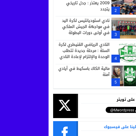
2009 يعتذر : جدل تاريخي
يتجدد
2
نادي استوديانتيس لكرة اليد
في مواجهة الجيش الملكي
في أولى دورات البطولة
3
النادي الرياضي القنيطري لكرة
السلة : مرحلة جديدة تتطلب
الوحدة والإلتزام لإعادة النادي
4
لأمجاده
مالية الكاك باسكيط في أيادي
آمنة
5
 على تويتر
لينا على فيسبوك