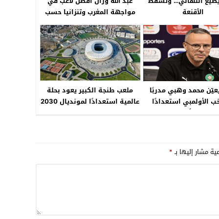
يضيع النهائي… وتسقط
عبد الله وزان أفضل لاعب في
الأقنعة
مواجهة المغرب وتنزانيا حسب
اختيارات “الكاف”
عيّن محمد وهبي مدربًا
ملعب طنجة الكبير يعود بحلة
خب الأولمبي استعدادًا
عالمية استعدادًا لمونديال 2030
اد لوس أنجلوس 2028
مية مشار إليها بـ
*