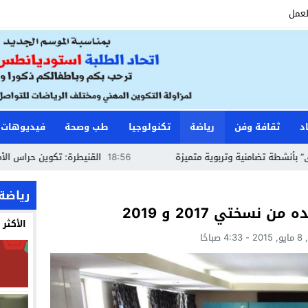
لعمل
د
ثقافة وفن
رياضة
تكنولوجيا
طب وصحة
فيديوهات
منية وتربوية متميزة
18:56
القنيطرة: تكوين حراس الأمن وأعوان الا
رياضة
سختي 2017 و 2019
الأكثر
باحًا