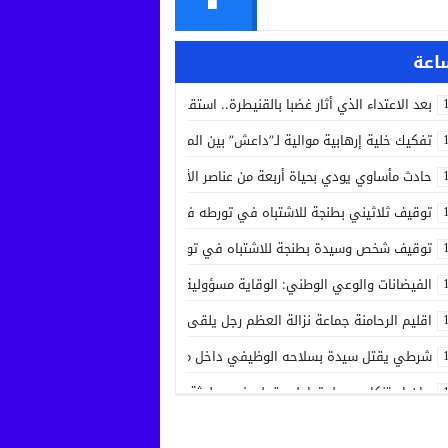
بعد الاعتداء الذي أثار غضبا بالقنيطرة.. استقرار الحالة الصحية لسائق الشاحنة 
تفكيك خلية إرهابية موالية لـ”داعش” بين المغرب وإسبانيا في عملية أمنية مش
حادث مأساوي يودي بحياة أربعة من عناصر الأمن الوطني في مهمة رسمية بين
توقيف ثلاثيني بطنجة للاشتباه في تورطه في جريمة قتل داخل مستشفى بعد ح
توقيف شخص وسيدة بطنجة للاشتباه في تورطهما في تزوير شهادات ودبلوما
الفيضانات والوعي الوطني: الوقاية مسؤولية الجميع
اقليم الرحامنة جماعة نزالة العظم رجل يلقى حتفه بآلة جني الزيتون داخل ضيع
شرطي يقتل سيدة بسلاحه الوظيفي داخل منزله بسلا الجديدة
بيان استنكاري حول تداول مقطع فيديو لجثة مواطن من مدينة عيون سيدي ملو
إدانة متهميْن في زنا المحارم بتنغير