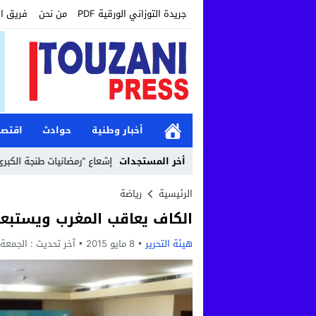
جريدة التوزاني الورقية PDF
من نحن
فريق ا
أخبار وطنية
حوادث
اقتصا
12:19
أخر المستجدات
مؤسسة طنجة الكبرى تواصل إشعاع “رمضانيات طنجة الكبرى” بأنشطة تضا
الرئيسية
رياضة
الكاف يعاقب المغرب ويستبعده من ن
هيئة التحرير
8 مايو 2015
آخر تحديث :
الجمعة, 8 مايو, 2015 - 4:33 ص