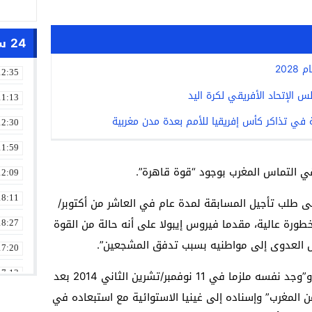
24 ساعة
20
12:35
 الإتحاد الأفريقي لكرة اليد
11:13
في تذاكر كأس إفريقيا للأمم بعدة مدن مغربية
12:30
11:59
يقي التماس المغرب بوجود “قوة قاهرة”.
12:09
18:11
بنى طلب تأجيل المسابقة لمدة عام في العاشر من أكتوبر/
 صحية ذات خطورة عالية، مقدما فيروس إيبولا على أنه حالة من القوة
18:27
قال العدوى إلى مواطنيه بسبب تدفق المشجعين”.
17:20
ورفض الاتحاد الأفريقي بدوره هذا الطلب، و”وجد نفسه ملزما في 11 نوفمبر/تشرين الثاني 2014 بعد
17:13
ن المغرب” وإسناده إلى غينيا الاستوائية مع استبعاده في
13:01