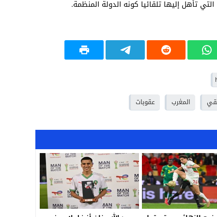
19:18
17:32
17:26
16:13
12:31
يقي
المغرب
عقوبات