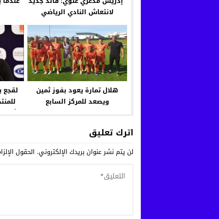
“إدريس مدغري علوي: قائد جديد
عندما 
لانتعاش النادي الرياضي
القنيطري لكرة السلة واستعادة
المجد”
هلال تمارة يعود بفوز ثمين
لقجع ي
ويصعد للمركز السابع
للمنت
لأولمبي
اترك تعليق
لن يتم نشر عنوان بريدك الإلكتروني.
الحقول الإلزا