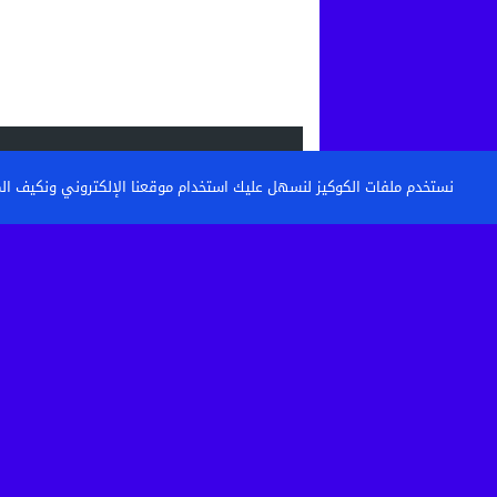
الاحدث
نستخدم ملفات الكوكيز لنسهل عليك استخدام موقعنا الإلكتروني ونكيف المحتو
القنيطرة: تكوين حراس الأمن وأعوان الاست
خطوة نحو مستشفى أكثر...
حين تتحول الساحة إلى مطرح نفايات: من 
كرامة أحياء...
بعد الاعتداء الذي أثار غضبا بالقنيطرة.. استق
الصحية لسائق...
تفكيك خلية إرهابية موالية لـ”داعش” بين ا
وإسبانيا في عملية...
© 2026 جميع الحقوق محفوظة.
TOUZANIPRESS