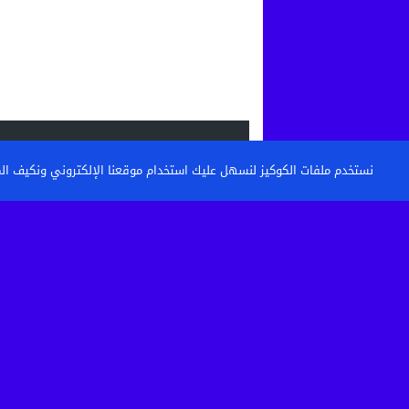
الاحدث
نستخدم ملفات الكوكيز لنسهل عليك استخدام موقعنا الإلكتروني ونكيف المحتو
القنيطرة: تكوين حراس الأمن وأعوان الاست
خطوة نحو مستشفى أكثر...
حين تتحول الساحة إلى مطرح نفايات: من 
كرامة أحياء...
بعد الاعتداء الذي أثار غضبا بالقنيطرة.. استق
الصحية لسائق...
تفكيك خلية إرهابية موالية لـ”داعش” بين ا
وإسبانيا في عملية...
© 2026 جميع الحقوق محفوظة.
TOUZANIPRESS