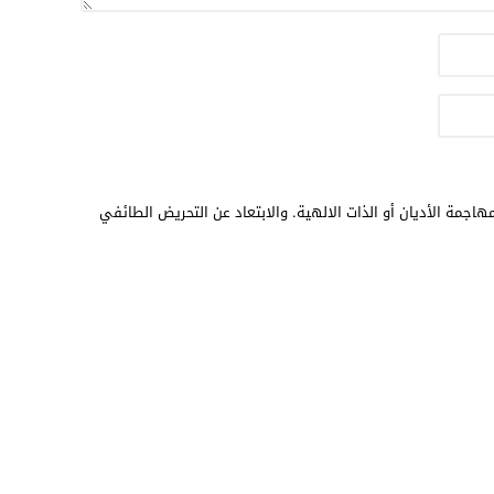
17:32
17:26
16:13
12:31
هاجمة الأديان أو الذات الالهية. والابتعاد عن التحريض الطائفي