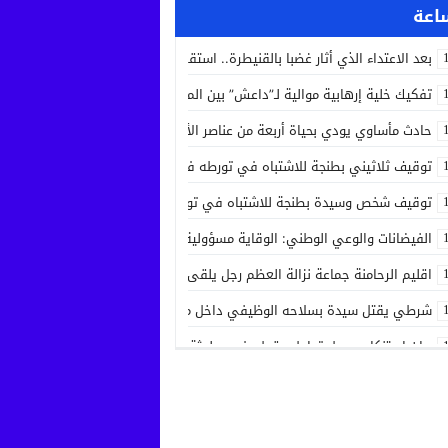
بعد الاعتداء الذي أثار غضبا بالقنيطرة.. استقرار الحالة الصحية لسائق الشاحنة 
تفكيك خلية إرهابية موالية لـ”داعش” بين المغرب وإسبانيا في عملية أمنية مش
حادث مأساوي يودي بحياة أربعة من عناصر الأمن الوطني في مهمة رسمية بين
توقيف ثلاثيني بطنجة للاشتباه في تورطه في جريمة قتل داخل مستشفى بعد ح
توقيف شخص وسيدة بطنجة للاشتباه في تورطهما في تزوير شهادات ودبلوما
الفيضانات والوعي الوطني: الوقاية مسؤولية الجميع
اقليم الرحامنة جماعة نزالة العظم رجل يلقى حتفه بآلة جني الزيتون داخل ضيع
شرطي يقتل سيدة بسلاحه الوظيفي داخل منزله بسلا الجديدة
بيان استنكاري حول تداول مقطع فيديو لجثة مواطن من مدينة عيون سيدي ملو
إدانة متهميْن في زنا المحارم بتنغير
اعتداء على دراج شرطة يطيح بمتهورين