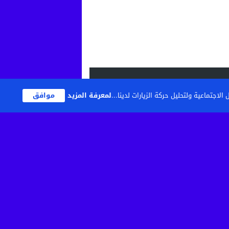
اجتماعية ولتحليل حركة الزيارات لدينا...
لمعرفة المزيد
موافق
تصميم
مجلة الووردبريس