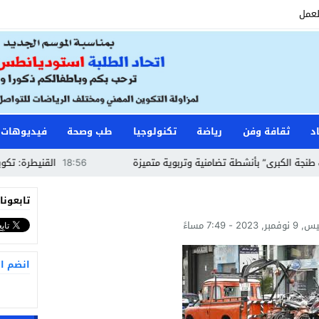
لعمل
د
ثقافة وفن
رياضة
تكنولوجيا
طب وصحة
فيديوهات
لكبرى” بأنشطة تضامنية وتربوية متميزة
18:56
القنيطرة: تكوين حرا
تابعونا
, 2023 - 7:49 مساءً
انضم ا