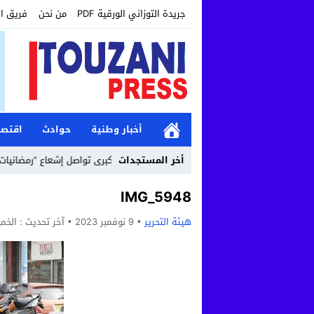
جريدة التوزاني الورقية PDF
من نحن
فريق ا
أخبار وطنية
حوادث
اقتصا
12:19
أخر المستجدات
مؤسسة طنجة الكبرى تواصل إشعاع “رمضانيات طنجة ا
IMG_5948
هيئة التحرير
9 نوفمبر 2023
آخر تحديث :
الخميس, 9 نوفمبر