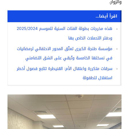
والزوار.
اقرأ أيضا...
هذه مخرجات بطولة الفئات السنية للموسم 2025/2024
ودفتر التحملات الخاص بها
مؤسسة طنجة الكبرى تعلّق المحور الاحتفالي لرمضانيات
في نسختها الخامسة وتُبقي على الشق التضامني
سرقات متكررة واعتقال الأم: القنيطرة تتابع فصول أخطر
استغلال للطفولة