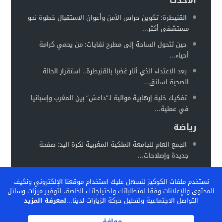
الاحدث
القنيطرة: تكوين حراس الأمن وأعوان الاستقبال خطوة نحو
مستشفى أكثر...
حين تتحول الساحة إلى مطرح نفايات: من يحمي كرامة
أحياء...
بعد الاعتداء الذي أثار غضبا بالقنيطرة.. استقرار الحالة
الصحية لسائق...
تفكيك خلية إرهابية موالية لـ”داعش” بين المغرب وإسبانيا
في عملية...
رياضة
الجمع العام للجامعة الملكية المغربية لكرة اليد: صفحة
جديدة وإصلاحات...
المغرب يستعد لاحتضان “كان السيدات 2026” في موعد
نستخدم ملفات الكوكيز لنسهل عليك استخدام موقعنا الإلكتروني ونكيف
جديد خلال...
المحتوى والإعلانات وفقا لمتطلباتك واحتياجاتك الخاصة، لتوفير ميزات وسائل
الفيفا تشيد بالنموذج المغربي لتكوين المواهب… والمغرب
التواصل الاجتماعية ولتحليل حركة الزيارات لدينا...
لمعرفة المزيد
يحتضن ندوة دولية...
موافق