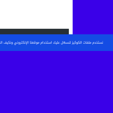
الاحدث
نستخدم ملفات الكوكيز لنسهل عليك استخدام موقعنا الإلكتروني ونكيف المحتو
القنيطرة: تكوين حراس الأمن وأعوان الاست
خطوة نحو مستشفى أكثر...
حين تتحول الساحة إلى مطرح نفايات: من 
كرامة أحياء...
بعد الاعتداء الذي أثار غضبا بالقنيطرة.. استق
الصحية لسائق...
تفكيك خلية إرهابية موالية لـ”داعش” بين ا
وإسبانيا في عملية...
© 2026 جميع الحقوق محفوظة.
TOUZANIPRESS