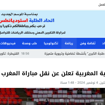
لعمل
د
ثقافة وفن
رياضة
تكنولوجيا
طب وصحة
فيديوهات
شطة تضامنية وتربوية متميزة
18:56
القنيطرة: تكوين حراس الأمن وأع
ية المغربية تعلن عن نقل مباراة المغرب
وفمبر, 2024 - 1:48 مساءً