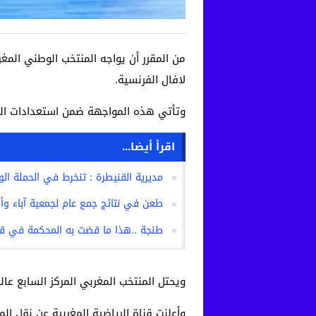
لافال الفرنسية.
وتأتي هذه المواجهة ضمن استعدادات المن
اقرأ أيضا...
مديرية القنيطرة : تنخرط في الحملة الوط
طعن في نتائج جمع عام لجمعية آباء وأولي
طنجة ..هذا ما قضت به المحكمة في ق
ويحتل المنتخب المغربي المركز السابع عالم
وأعلنت قناة الرياضية المغربية عن نقل المباراة مباشرة يوم الثلاثاء 5 نونبر 2024، بقاعة مد