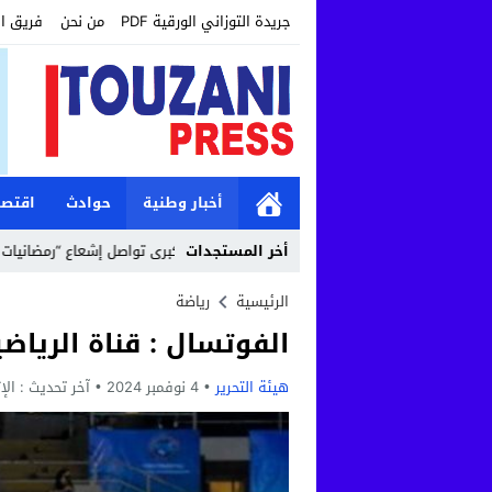
جريدة التوزاني الورقية PDF
من نحن
فريق ا
أخبار وطنية
حوادث
اقتصا
12:19
أخر المستجدات
مؤسسة طنجة الكبرى تواصل إشعاع “رمضانيات طنجة الكبرى” بأن
الرئيسية
رياضة
الفوتسال : قناة الرياض
هيئة التحرير
4 نوفمبر 2024
آخر تحديث :
الإثنين, 4 ن