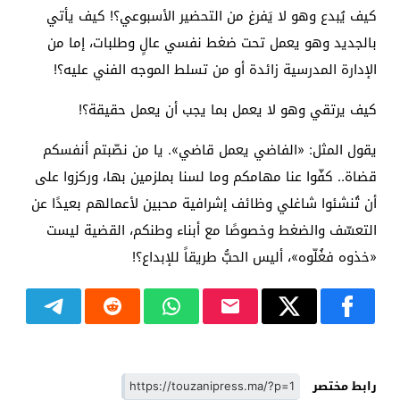
كيف يُبدع وهو لا يَفرغ من التحضير الأسبوعي؟! كيف يأتي
بالجديد وهو يعمل تحت ضغط نفسي عالٍ وطلبات، إما من
الإدارة المدرسية زائدة أو من تسلط الموجه الفني عليه؟!
كيف يرتقي وهو لا يعمل بما يجب أن يعمل حقيقة؟!
يقول المثل: «الفاضي يعمل قاضي». يا من نصّبتم أنفسكم
قضاة.. كفّوا عنا مهامكم وما لسنا بملزمين بها، وركزوا على
أن تُنشئوا شاغلي وظائف إشرافية محبين لأعمالهم بعيدًا عن
التعسّف والضغط وخصوصًا مع أبناء وطنكم، القضية ليست
«خذوه فغُلّوه»، أليس الحبُّ طريقاً للإبداع؟!
رابط مختصر