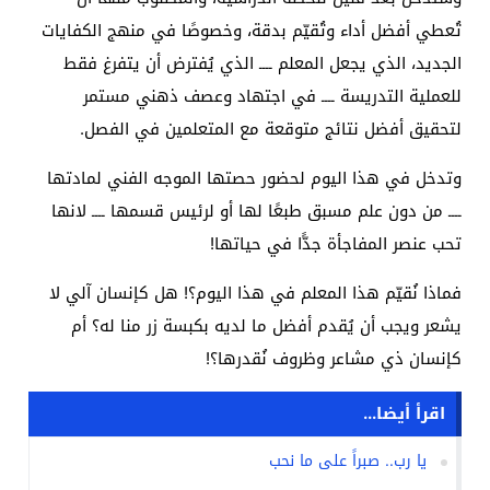
تُعطي أفضل أداء وتُقيّم بدقة، وخصوصًا في منهج الكفايات
الجديد، الذي يجعل المعلم ــــ الذي يُفترض أن يتفرغ فقط
للعملية التدريسة ــــ في اجتهاد وعصف ذهني مستمر
لتحقيق أفضل نتائج متوقعة مع المتعلمين في الفصل.
وتدخل في هذا اليوم لحضور حصتها الموجه الفني لمادتها
ــــ من دون علم مسبق طبعًا لها أو لرئيس قسمها ــــ لانها
تحب عنصر المفاجأة جدًّا في حياتها!
فماذا نُقيّم هذا المعلم في هذا اليوم؟! هل كإنسان آلي لا
يشعر ويجب أن يُقدم أفضل ما لديه بكبسة زر منا له؟ أم
كإنسان ذي مشاعر وظروف نُقدرها؟!
اقرأ أيضا...
يا رب.. صبراً على ما نحب