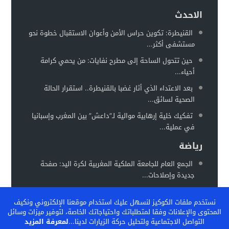
الاحدث
القنيطرة: تكوين حراس الأمن وأعوان الاستقبال خطوة نحو
مستشفى أكثر...
حين تتحول الساحة إلى مطرح نفايات: من يحمي كرامة
أحياء...
بعد الاعتداء الذي أثار غضبا بالقنيطرة.. استقرار الحالة
الصحية لسائق...
تفكيك خلية إرهابية موالية لـ”داعش” بين المغرب وإسبانيا
في عملية...
رياضة
الجمع العام للجامعة الملكية المغربية لكرة اليد: صفحة
جديدة وإصلاحات...
المغرب يستعد لاحتضان “كان السيدات 2026” في موعد
نستخدم ملفات الكوكيز لنسهل عليك استخدام موقعنا الإلكتروني ونكيف
جديد خلال...
المحتوى والإعلانات وفقا لمتطلباتك واحتياجاتك الخاصة، لتوفير ميزات وسائل
الفيفا تشيد بالنموذج المغربي لتكوين المواهب… والمغرب
التواصل الاجتماعية ولتحليل حركة الزيارات لدينا...
لمعرفة المزيد