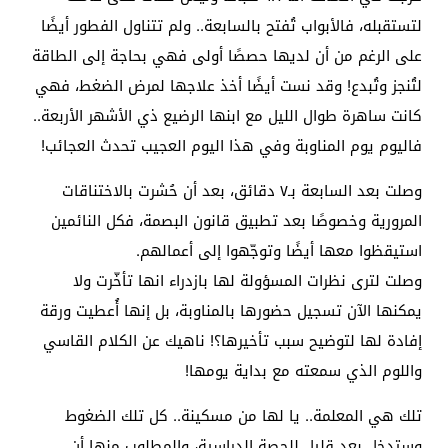
لتستقبله، فالأبواب تُفتح بالسابعة.. ولم تتناول الفطور أيضًا
على الرغم من أن لديها حصصًا أولى فهي بحاجة إلى الطاقة
لتُنجز وتُبدع! وقد نست أيضًا أخذ علاجها لمرض الضغط، فهي
كانت ساهرة طوال الليل مع ابنها الرضيع ذي الأشهر الأربعة..
فاليوم يوم المناوبة وفي هذا اليوم العجيب تحدث العجائب!
وصلت بعد السابعة بـ٧ دقائق، بعد أن حُشرت بالاختناقات
المرورية وخصوصًا بعد تطبيق قانون البصمة، فكل النائمين
استيقظوا معها أيضًا وتوجّهوا إلى أعمالهم.
وصلت لترى نظرات المسؤولة لها بازدراء انها تأخّرت ولا
يمكنها الآن تسجيل حضورها بالمناوبة، بل إنها أُعطيت ورقة
إفادة لها لتوضيح سبب تأخيرها؟! ناهيك عن الكلام القاسي
واللوم الذي سمعته مع بداية يومها!
تلك هي المعلمة.. يا لها من مسكينة.. كل تلك الضغوط
وستدخل بعد قليل للحصة الدراسية، والمطلوب منها أن