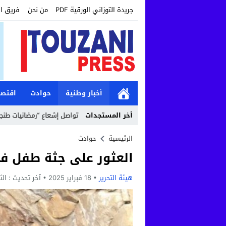
جريدة التوزاني الورقية PDF
من نحن
فريق ا
أخبار وطنية
حوادث
اقتصا
12:19
أخر المستجدات
مؤسسة طنجة الكبرى تواصل إشعاع “رمضانيات طنجة الكبرى” بأنشطة 
الرئيسية
حوادث
العثور على جثة طفل في
هيئة التحرير
18 فبراير 2025
آخر تحديث :
الثلاثاء, 18