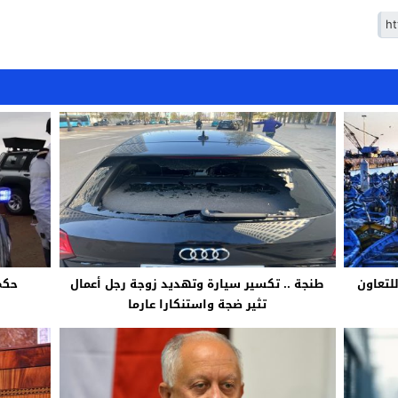
3 اتفاقيات للتعاون
طنجة .. تكسير سيارة وتهديد زوجة رجل أعمال
حكم
تثير ضجة واستنكارا عارما