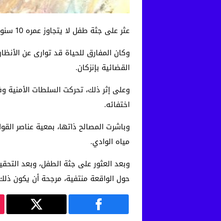
عثر على جثة طفل لا يتجاوز عمره 10 سنوات جثة هامدة في قاع بئر بمستغلة زراعية على وادي سوس، غير بعيد عن حي تراست التابع لجماعة إنزكان.
وكان المفارق للحياة قد توارى عن الأنظ
القضائية بإنزكان.
وعلى إثر ذلك، تحركت السلطات الأمنية و
اختفائه.
وباشرت المصالح ذاتها، بمعية عناصر الق
مياه الوادي.
وبعد العثور على جثة الطفل، وبعد التحقي
حول الواقعة منتفية، مرجحة أن يكون ذ