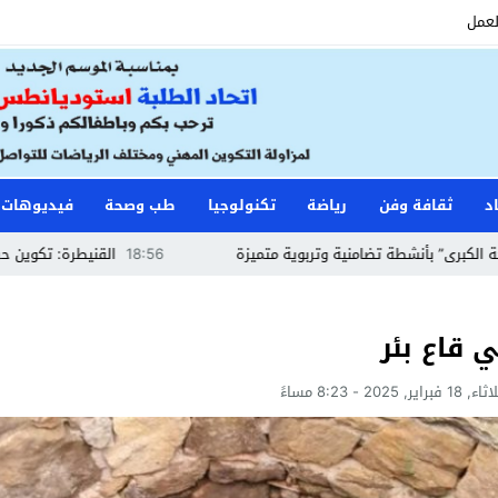
لعمل
د
ثقافة وفن
رياضة
تكنولوجيا
طب وصحة
فيديوهات
تضامنية وتربوية متميزة
18:56
القنيطرة: تكوين حراس الأمن وأعوان 
 قاع بئر
 فبراير, 2025 - 8:23 مساءً