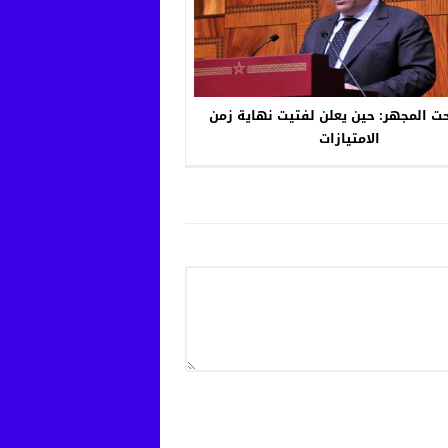
حت المجهر: حين يعلن لفتيت نهاية زمن
الامتيازات