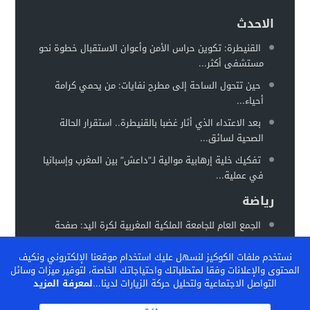
سيارة مجهولة تثير استنفارًا أمنيًا بحي الفوركي تابريكت – سلا
الاحدث
16:13
الغموض يلف حريقا في مركز صحي
12:31
القنيطرة: تكوين حراس الأمن وأعوان الاستقبال خطوة نحو
مستشفى أكثر...
حين تتحول الساحة إلى مطرح نفايات: من يحمي كرامة
أحياء...
بعد الاعتداء الذي أثار غضبا بالقنيطرة.. استقرار الحالة
الصحية لسائق...
تفكيك خلية إرهابية موالية لـ”داعش” بين المغرب وإسبانيا
في عملية...
رياضة
الجمع العام للجامعة الملكية المغربية لكرة اليد: صفحة
جديدة وإصلاحات...
نستخدم ملفات الكوكيز لنسهل عليك استخدام موقعنا الإلكتروني ونكيف
المغرب يستعد لاحتضان “كان السيدات 2026” في موعد
المحتوى والإعلانات وفقا لمتطلباتك واحتياجاتك الخاصة، لتوفير ميزات وسائل
جديد خلال...
التواصل الاجتماعية ولتحليل حركة الزيارات لدينا...
لمعرفة المزيد
الفيفا تشيد بالنموذج المغربي لتكوين المواهب… والمغرب