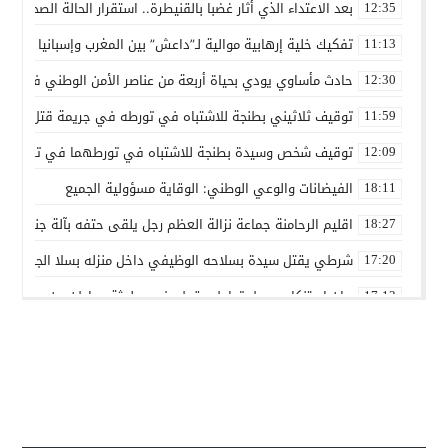
بعد الاعتداء الذي أثار غضبا بالقنيطرة.. استقرار الحالة الصحية ل
12:35
تفكيك خلية إرهابية موالية لـ”داعش” بين المغرب وإسبانيا في ع
11:13
حادث مأساوي يودي بحياة أربعة من عناصر الأمن الوطني في مه
12:30
توقيف ثلاثيني بطنجة للاشتباه في تورطه في جريمة قتل داخل 
11:59
توقيف شخص وسيدة بطنجة للاشتباه في تورطهما في تزوير شه
12:09
الفيضانات والوعي الوطني: الوقاية مسؤولية الجميع
18:11
اقليم الرحامنة جماعة نزالة العظم رجل يلقى حتفه بآلة جني الز
18:27
شرطي يقتل سيدة بسلاحه الوظيفي داخل منزله بسلا الجديدة
17:20
بيان استنكاري حول تداول مقطع فيديو لجثة مواطن من مدينة ع
17:13
إدانة متهميْن في زنا المحارم بتنغير
13:01
اعتداء على دراج شرطة يطيح بمتهورين
19:18
حكم ابتدائي يحبس دركيين في سطات
17:32
هيئة الدفاع تثير حيثية التقادم لإسقاط تهمة النصب عن محمد بو
17:26