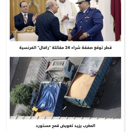
قطر توقع صفقة شراء 24 مقاتلة “رافال” الفرنسية
المغرب يزيد تعويض قمح مستورد