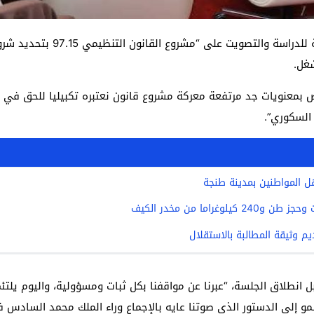
عرفت الجلسة العامة التشريعية ا
شغل.
 بمعنويات جد مرتفعة معركة مشروع قانون نعتبره تكبيليا للحق في ال
 السكوري”.
ل المواطنين بمدينة طنجة
راما من مخدر الكيف
م وثيقة المطالبة بالاستقلال
 انطلاق الجلسة، “عبرنا عن مواقفنا بكل ثبات ومسؤولية، واليوم ي
 إلى الدستور الذي صوتنا عايه بالإجماع وراء الملك محمد السادس في 011