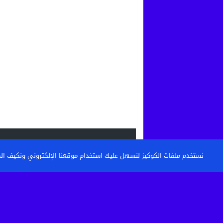
الاحدث
نستخدم ملفات الكوكيز لنسهل عليك استخدام موقعنا الإلكتروني ونكيف المحتو
القنيطرة: تكوين حراس الأمن وأعوان الاست
خطوة نحو مستشفى أكثر...
حين تتحول الساحة إلى مطرح نفايات: من 
كرامة أحياء...
بعد الاعتداء الذي أثار غضبا بالقنيطرة.. استق