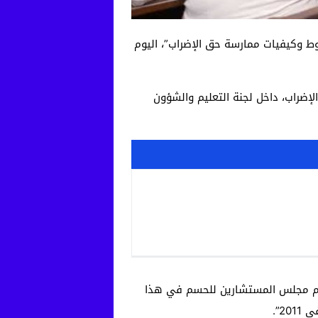
لمخصصة للدراسة والتصويت على “مشروع القانون التنظيمي 97.15 بتحديد شروط وكيفيات ممارسة حق الإضراب”، اليوم
إضراب، داخل لجنة التعليم والشؤون
لتئم مجلس المستشارين للحسم في هذا
2”.