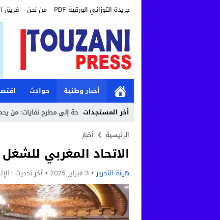
جريدة التوزاني الورقية PDF
من نحن
فريق ا
أخبار وطنية
حوادث
اقتصا
 وأماناً
10:41
أخر المستجدات
حين تتحول الساحة إلى مطرح نفايات: من يحمي كرامة أحياء ال
الرئيسية
أخبار
الاتحاد المغربي للشغل
هيئة التحرير
3 فبراير 2025
آخر تحديث :
الإثنين, 3 فبراي