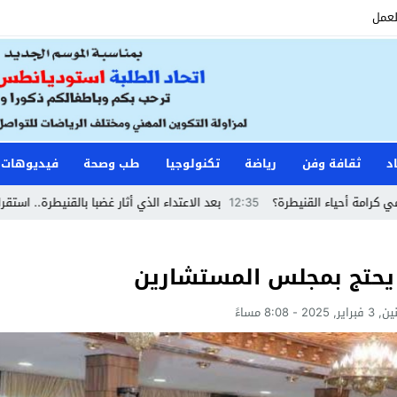
لعمل
د
ثقافة وفن
رياضة
تكنولوجيا
طب وصحة
فيديوهات
قنيطرة؟
12:35
بعد الاعتداء الذي أثار غضبا بالقنيطرة.. استقرار الحالة الصحية
 يحتج بمجلس المستشارين
ر, 2025 - 8:08 مساءً