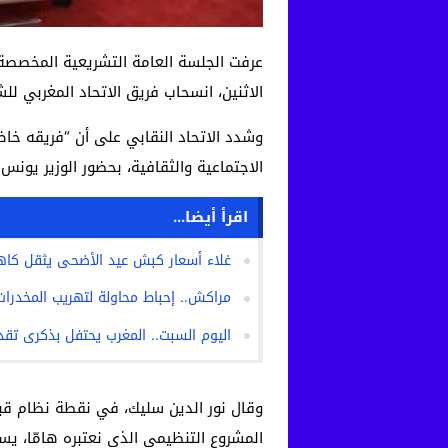
الاثنين، انسحاب فريق الاتحاد المغربي لل
وشدد الاتحاد النقابي على أن “فريقه خاض
الاجتماعية والثقافية، بحضور الوزير يونس
اقرأ أيضا...
غلاء أسعار كبش عيد الأضحى يثقل كاه
مراكش.. إحباط محاولة لتهريب المخدرات وحجز طن و240 كيلوغ
اليوم السبت.. المغرب يحتفل بذكرى تقدي
وقال نور الدين سليك، في نقطة نظام قبل
المشروع التنظيمي الذي نعتبره هامّا، يسمو