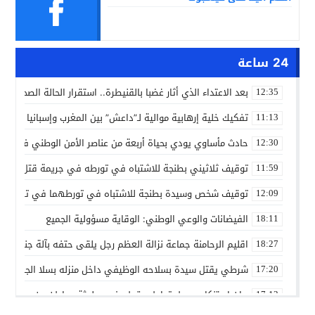
24 ساعة
بعد الاعتداء الذي أثار غضبا بالقنيطرة.. استقرار الحالة الصحية ل
12:35
تفكيك خلية إرهابية موالية لـ”داعش” بين المغرب وإسبانيا في ع
11:13
حادث مأساوي يودي بحياة أربعة من عناصر الأمن الوطني في مه
12:30
توقيف ثلاثيني بطنجة للاشتباه في تورطه في جريمة قتل داخل 
11:59
توقيف شخص وسيدة بطنجة للاشتباه في تورطهما في تزوير شه
12:09
الفيضانات والوعي الوطني: الوقاية مسؤولية الجميع
18:11
اقليم الرحامنة جماعة نزالة العظم رجل يلقى حتفه بآلة جني الز
18:27
شرطي يقتل سيدة بسلاحه الوظيفي داخل منزله بسلا الجديدة
17:20
بيان استنكاري حول تداول مقطع فيديو لجثة مواطن من مدينة ع
17:13