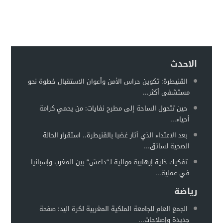
إدانة متهميْن في زنا المحارم بتنغير
13:01
اعتداء على دراج شرطة يطيح بمتهورين
19:18
حكم ابتدائي يحبس دركيين في سطات
17:32
هيئة الدفاع تثير حيثية التقادم لإسقاط تهمة النصب عن محمد بو
17:26
الاحدث
سيارة مجهولة تثير استنفارًا أمنيًا بحي الفوركي تابريكت – سلا
16:13
القنيطرة: تكوين حراس الأمن وأعوان الاستقبال خطوة نحو
مستشفى أكثر...
الغموض يلف حريقا في مركز صحي
12:31
حين تتحول الساحة إلى مطرح نفايات: من يحمي كرامة
أحياء...
بعد الاعتداء الذي أثار غضبا بالقنيطرة.. استقرار الحالة
الصحية لسائق...
تفكيك خلية إرهابية موالية لـ”داعش” بين المغرب وإسبانيا
في عملية...
رياضة
الجمع العام للجامعة الملكية المغربية لكرة اليد: صفحة
جديدة وإصلاحات...