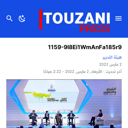
1159-9l8Ei1WmAnFa185r9
هيئة التحرير
2 مارس 2022
آخر تحديث :
الأربعاء, 2 مارس, 2022 - 2:22 صباحًا