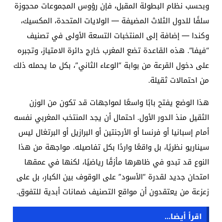
وبحسب نظام البطولة المقبل، فإن رؤوس المجموعات محجوزة
سلفًا للدول الثلاث المضيفة — الولايات المتحدة، المكسيك،
وكندا — إضافة إلى المنتخبات التسعة الأولى في تصنيف
“فيفا”. هذه القاعدة تضع المغرب خارج دائرة الامتياز، وتجبره
على دخول القرعة من بوابة “الوعاء الثاني”، بكل ما يحمله ذلك
من احتمالات ثقيلة.
هذا الوضع يفتح بابًا واسعًا لمواجهات قد تكون من الوزن
الثقيل منذ الدور الأول. احتمال أن يجد المنتخب المغربي نفسه
أمام إسبانيا أو فرنسا أو الأرجنتين أو البرازيل أو البرتغال ليس
سيناريو نظريًا، بل واقعًا واردًا بكل تفاصيله. مواجهة من هذا
النوع قد تبدو في ظاهرها مأزقًا رياضيًا، لكنها في عمقها
امتحان جديد لقدرة “الأسود” على الوقوف بين الكبار، بل على
زعزعة من يعتقدون أن مواقع التصنيف ضمانات أبدية للتفوق.
اقرأ أيضا...