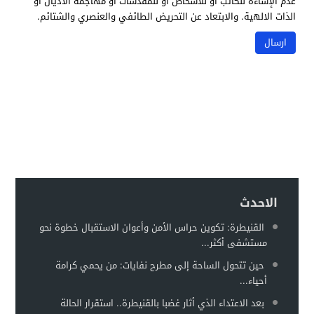
عدم الإساءة للكاتب أو للأشخاص أو للمقدسات أو مهاجمة الأديان أو
الذات الالهية. والابتعاد عن التحريض الطائفي والعنصري والشتائم.
الاحدث
القنيطرة: تكوين حراس الأمن وأعوان الاستقبال خطوة نحو
مستشفى أكثر...
حين تتحول الساحة إلى مطرح نفايات: من يحمي كرامة
أحياء...
بعد الاعتداء الذي أثار غضبا بالقنيطرة.. استقرار الحالة