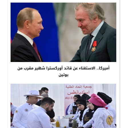
أميركا.. الاستغناء عن قائد أوركسترا شهير مقرب من
بوتين