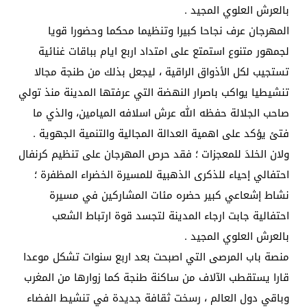
بالعرش العلوي المجيد .
المهرجان عرف نجاحا كبيرا وتنظيما محكما وحضورا قويا
لجمهور متنوع استمتع على امتداد اربع ايام بباقات غنائية
تستجيب لكل الأذواق الراقية ، ليجعل بذلك من طنجة مجالا
تنشيطيا يواكب باصرار النهضة التي عرفتها المدينة منذ تولي
صاحب الجلالة حفظه الله عرش اسلافه الميامين، والذي ما
فتئ يؤكد على اهمية العدالة المجالية والتنمية الجهوية .
ولان الخلدَ للمعجزات ؛ فقد حرص المهرجان على تنظيم كرنفال
احتفالي إحياء للذكرى الذهبية للمسيرة الخضراء المظفرة ؛
نشاط إشعاعي كبير حضره مئات المشاركين في مسيرة
احتفالية جابت ارجاء المدينة لتجسد قوة ارتباط الشعب
بالعرش العلوي المجيد .
منصة باب المرصى التي اصبحت بعد اربع سنوات تشكل موعدا
قارا يستقطب الآلاف من ساكنة طنجة كما زوارها من المغرب
وباقي دول العالم ، رسخت ثقافة جديدة في تنشيط الفضاء