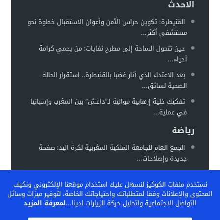
الاحدث
القنيطرة: تكوين حراس الأمن وأعوان الاستقبال خطوة نحو
مستشفى أكثر...
حين تتحول الساحة إلى مطرح نفايات: من يحمي كرامة
أحياء...
بعد الاعتداء الذي أثار غضبا بالقنيطرة.. استقرار الحالة
الصحية لسائق...
تفكيك خلية إرهابية موالية لـ”داعش” بين المغرب وإسبانيا
في عملية...
رياضة
الجمع العام للجامعة الملكية المغربية لكرة اليد: صفحة
جديدة وإصلاحات...
المغرب يستعد لاحتضان “كان السيدات 2026” في موعد
نستخدم ملفات الكوكيز لنسهل عليك استخدام موقعنا الإلكتروني ونكيف
جديد خلال...
المحتوى والإعلانات وفقا لمتطلباتك واحتياجاتك الخاصة، لتوفير ميزات وسائل
الفيفا تشيد بالنموذج المغربي لتكوين المواهب… والمغرب
التواصل الاجتماعية ولتحليل حركة الزيارات لدينا...
لمعرفة المزيد
يحتضن ندوة دولية...