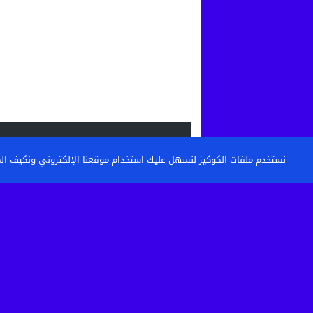
الاحدث
نستخدم ملفات الكوكيز لنسهل عليك استخدام موقعنا الإلكتروني ونكيف المحتو
القنيطرة: تكوين حراس الأمن وأعوان الاست
خطوة نحو مستشفى أكثر...
حين تتحول الساحة إلى مطرح نفايات: من 
كرامة أحياء...
بعد الاعتداء الذي أثار غضبا بالقنيطرة.. استق
الصحية لسائق...
تفكيك خلية إرهابية موالية لـ”داعش” بين ا
وإسبانيا في عملية...