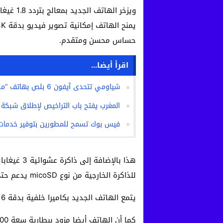
حساس محسن ومتقدم.
اقرأ أيضا...
شياومي تتحدى آيفون 6 بلص بهاتف “مي نوت”
المغرب يفتح باب التراخيص لإطلاق شبكة ال
فيس بوك تسمح للمطورين بتوفير خدمات لمنصة org
للذاكرة الخارجية من نوع micoSD يدعم حتى 2 تيرابايت لتخزين البيانات.
يتمع الهاتف الجديد بكاميرا خلفية بدقة 16 ميغابيكسل وأمامية بدقة 8 ميغابيكسل.
كما أن الهاتف أيضا مزود ببطارية سعة 3000 ميلي أمبير قابلة للاستبدال.