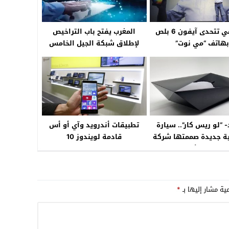
شياومي تتحدى آيفون 6 بلص
المغرب يفتح باب التراخيص
بهاتف “مي نوت”
لإطلاق شبكة الجيل الخامس
(5G)
“لو ريس كار”.. سيارة
تطبيقات أندرويد وآي أو أس
ية جديدة صممتها شركة
قادمة لويندوز 10
لصناعة الأحذية
مية مشار إليها بـ
*