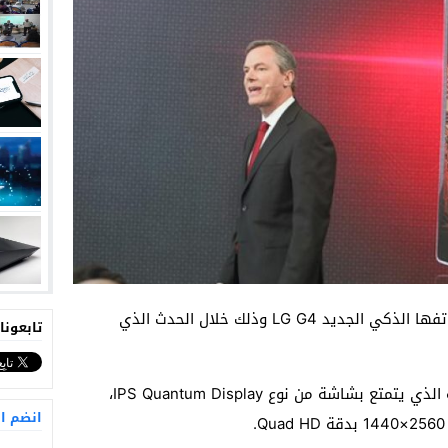
كشفت شركة إل جي، مساء الثلاثاء، عن هاتفها الذكي الجديد LG G4 وذلك خلال الحدث الذي
تابعونا
ويعتبر هاتف LG G4 الجديد الأول من نوعه الذي يتمتع بشاشة من نوع IPS Quantum Display،
انضم ا