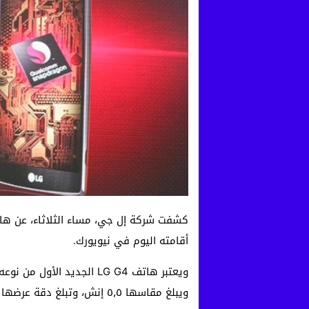
أقامته اليوم في نيويورك.
ويبلغ مقاسها ٥٫٥ إنش، وتبلغ دقة عرضها 2560×1440 بدقة Quad HD.