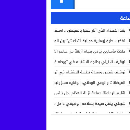
بعد الاعتداء الذي أثار غضبا بالقنيطرة.. استقرار الحالة الصحية لسائق الشاحنة 
تفكيك خلية إرهابية موالية لـ”داعش” بين المغرب وإسبانيا في عملية أمنية مش
حادث مأساوي يودي بحياة أربعة من عناصر الأمن الوطني في مهمة رسمية بين
توقيف ثلاثيني بطنجة للاشتباه في تورطه في جريمة قتل داخل مستشفى بعد ح
توقيف شخص وسيدة بطنجة للاشتباه في تورطهما في تزوير شهادات ودبلوما
الفيضانات والوعي الوطني: الوقاية مسؤولية الجميع
اقليم الرحامنة جماعة نزالة العظم رجل يلقى حتفه بآلة جني الزيتون داخل ضيع
شرطي يقتل سيدة بسلاحه الوظيفي داخل منزله بسلا الجديدة
بيان استنكاري حول تداول مقطع فيديو لجثة مواطن من مدينة عيون سيدي ملو
إدانة متهميْن في زنا المحارم بتنغير