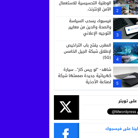
الوطنية التحسيسية للاستعمال
الآمن للإنترنت.
2
فيسبوك يسحب السياسة
والصحة والدين من معايير
التوجيه الإعلاني
3
المغرب يفتح باب التراخيص
لإطلاق شبكة الجيل الخامس
(5G)
4
شاهد- “لو ريس كار”.. سيارة
كهربائية جديدة صممتها شركة
لصناعة الأحذية
5
 على تويتر
لينا على فيسبوك