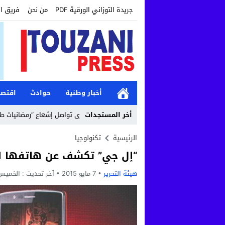
جريدة التوزاني الورقية PDF
من نحن
فريق ا
أخبار وطنية
حوادث
اقتصا
12:19
أخر المستجدات
مؤسسة طنجة الكبرى تواصل إشعاع “رمضانيات طنجة الكبرى” ب
الرئيسية
تكنولوجيا
“إل جي” تكشف عن هاتفها الذكي
هيئة التحرير
7 مايو 2015
آخر تحديث :
الخميس, 7 مايو, 2015 - :39