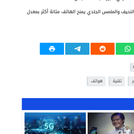
19:18
لنحيف والملمس الجلدي يمنح الهاتف متانة أكثر بمعدل
17:32
17:26
16:13
12:31
ر
تقنية
هواتف