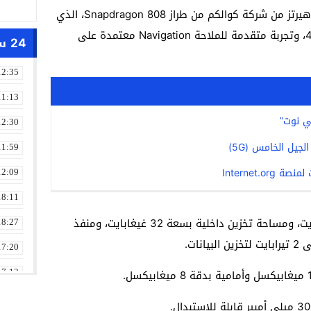
ويزخر الهاتف الجديد بمعالج بتردد 1.8 غيغاهيرتز من شركة كوالكم من طراز Snapdragon 808، الذي
يمنح الهاتف إمكانية تصوير فيديو بدقة 4K، وتجربة متقدمة للملاحة Navigation معتمدة على
24 ساعة
12:35
11:13
12:30
جيل الخامس (5G)
11:59
Internet.
12:09
18:11
هذا بالإضافة إلى ذاكرة عشوائية 3 غيغابايت، ومساحة تخزين داخلية بسعة 32 غيغابايت، ومنفذ
18:27
17:20
17:13
13:01