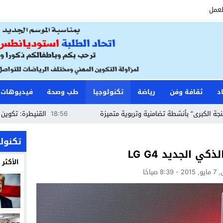
لعمل
د
ثقافة وفن
رياضة
تكنولوجيا
طب وصحة
فيديوهات
أنشطة تضامنية وتربوية متميزة
18:56
القنيطرة: تكوين حراس الأمن و
تكنولو
 الجديد LG G4
الأكثر
8 صباحًا