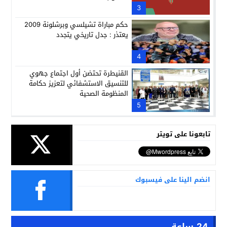
3
حكم مباراة تشيلسي وبرشلونة 2009
يعتذر : جدل تاريخي يتجدد
4
القنيطرة تحتضن أول اجتماع جهوي
للتنسيق الاستشفائي لتعزيز حكامة
المنظومة الصحية
5
تابعونا على تويتر
انضم الينا على فيسبوك
24 ساعة