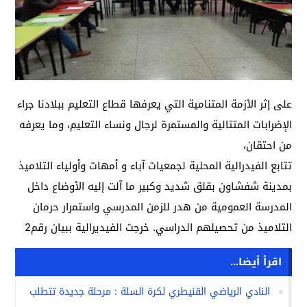
على إثر الأزمة المتنامية التي يعرفها قطاع التعليم ببلادنا جراء
الإضرابات المتتالية والمستمرة لرجال ونساء التعليم، وما يعرفه
من احتقان،
تتابع الفيدرالية المحلية لجمعيات آباء و أمهات وأولياء التلاميذ
بمدينة شفشاون بقلق شديد وكبير ما آلت إليه الأوضاع داخل
المدرسة العمومية من هدر للزمن المدرسي واستمرار حرمان
التلاميذ من تحصيلهم الدراسي. خرجت الفيديرالية ببيان رقم2
اقرأ أيضا...
النادي الرياضي القنيطري لكرة السلة : مرحلة جديدة تتطلب