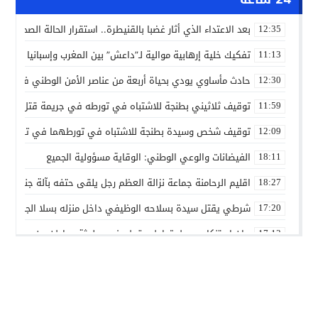
بعد الاعتداء الذي أثار غضبا بالقنيطرة.. استقرار الحالة الصحية ل
12:35
تفكيك خلية إرهابية موالية لـ”داعش” بين المغرب وإسبانيا في ع
11:13
حادث مأساوي يودي بحياة أربعة من عناصر الأمن الوطني في مه
12:30
توقيف ثلاثيني بطنجة للاشتباه في تورطه في جريمة قتل داخل 
11:59
توقيف شخص وسيدة بطنجة للاشتباه في تورطهما في تزوير شه
12:09
الفيضانات والوعي الوطني: الوقاية مسؤولية الجميع
18:11
اقليم الرحامنة جماعة نزالة العظم رجل يلقى حتفه بآلة جني الز
18:27
شرطي يقتل سيدة بسلاحه الوظيفي داخل منزله بسلا الجديدة
17:20
بيان استنكاري حول تداول مقطع فيديو لجثة مواطن من مدينة ع
17:13
إدانة متهميْن في زنا المحارم بتنغير
13:01
اعتداء على دراج شرطة يطيح بمتهورين
19:18
حكم ابتدائي يحبس دركيين في سطات
17:32