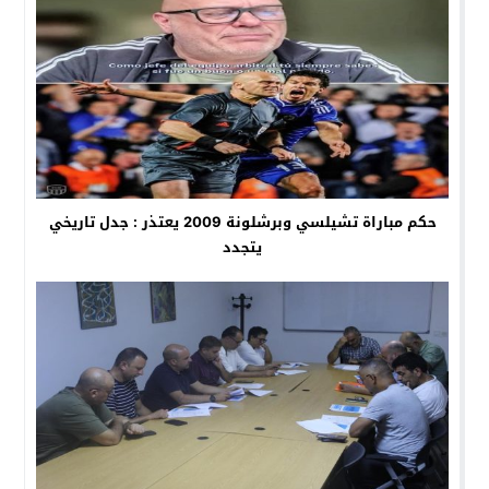
حكم مباراة تشيلسي وبرشلونة 2009 يعتذر : جدل تاريخي
يتجدد