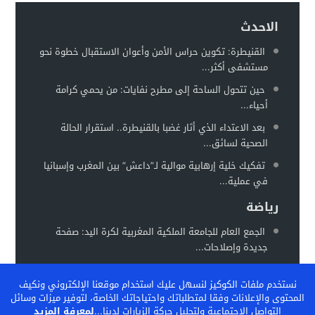
هيئة الدفاع تثير حيثية التقادم لإسقاط تهمة النصب عن محمد بو
17:26
الاحدث
سيارة مجهولة تثير استنفارًا أمنيًا بحي الفوركي تابريكت – سلا
16:13
القنيطرة: تكوين حراس الأمن وأعوان الاستقبال خطوة نحو
مستشفى أكثر...
الغموض يلف حريقا في مركز صحي
12:31
حين تتحول الساحة إلى مطرح نفايات: من يحمي كرامة
أحياء...
بعد الاعتداء الذي أثار غضبا بالقنيطرة.. استقرار الحالة
الصحية لسائق...
تفكيك خلية إرهابية موالية لـ”داعش” بين المغرب وإسبانيا
في عملية...
رياضة
الجمع العام للجامعة الملكية المغربية لكرة اليد: صفحة
جديدة وإصلاحات...
المغرب يستعد لاحتضان “كان السيدات 2026” في موعد
نستخدم ملفات الكوكيز لنسهل عليك استخدام موقعنا الإلكتروني ونكيف
جديد خلال...
المحتوى والإعلانات وفقا لمتطلباتك واحتياجاتك الخاصة، لتوفير ميزات وسائل
الفيفا تشيد بالنموذج المغربي لتكوين المواهب… والمغرب
التواصل الاجتماعية ولتحليل حركة الزيارات لدينا...
لمعرفة المزيد