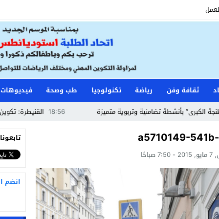
لعمل
د
ثقافة وفن
رياضة
تكنولوجيا
طب وصحة
فيديوهات
ى” بأنشطة تضامنية وتربوية متميزة
18:56
القنيطرة: تكوين حراس ال
a5710149-541b
تابعونا
7 صباحًا
انضم ا