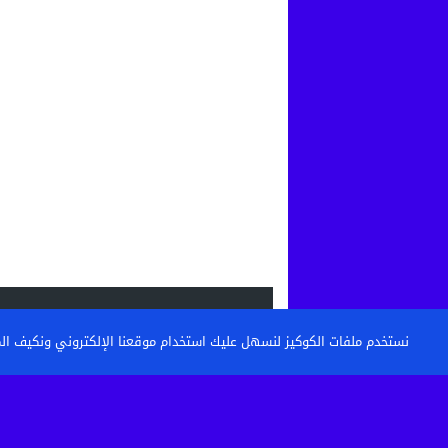
الاحدث
نستخدم ملفات الكوكيز لنسهل عليك استخدام موقعنا الإلكتروني ونكيف المحتو
القنيطرة: تكوين حراس الأمن وأعوان الاست
خطوة نحو مستشفى أكثر...
حين تتحول الساحة إلى مطرح نفايات: من 
كرامة أحياء...