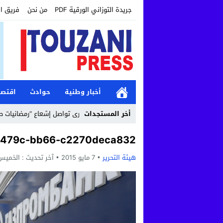
جريدة التوزاني الورقية PDF
من نحن
فريق ا
أخبار وطنية
حوادث
اقتصا
12:19
أخر المستجدات
مؤسسة طنجة الكبرى تواصل إشعاع “رمضانيات طنجة الكبر
-479c-bb66-c2270deca832
هيئة التحرير
7 مايو 2015
آخر تحديث :
الخميس, 7 مايو, 2015 - :50