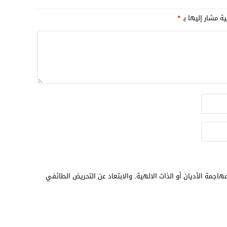
17:32
ية مشار إليها بـ
*
17:26
16:13
12:31
هاجمة الأديان أو الذات الالهية. والابتعاد عن التحريض الطائفي