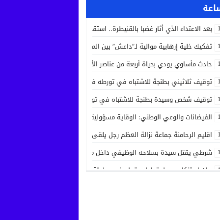
بعد الاعتداء الذي أثار غضبا بالقنيطرة.. استقرار الحالة الصحية لسائق الشاحنة 
تفكيك خلية إرهابية موالية لـ”داعش” بين المغرب وإسبانيا في عملية أمنية مش
حادث مأساوي يودي بحياة أربعة من عناصر الأمن الوطني في مهمة رسمية بين
توقيف ثلاثيني بطنجة للاشتباه في تورطه في جريمة قتل داخل مستشفى بعد ح
توقيف شخص وسيدة بطنجة للاشتباه في تورطهما في تزوير شهادات ودبلوما
الفيضانات والوعي الوطني: الوقاية مسؤولية الجميع
اقليم الرحامنة جماعة نزالة العظم رجل يلقى حتفه بآلة جني الزيتون داخل ضيع
شرطي يقتل سيدة بسلاحه الوظيفي داخل منزله بسلا الجديدة
بيان استنكاري حول تداول مقطع فيديو لجثة مواطن من مدينة عيون سيدي ملو
إدانة متهميْن في زنا المحارم بتنغير
اعتداء على دراج شرطة يطيح بمتهورين