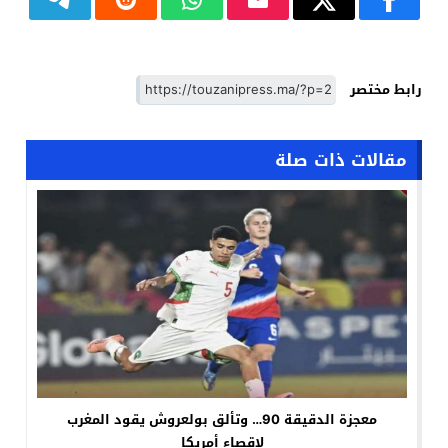
رابط مختصر
مقالات ذات صلة
معجزة الدقيقة 90… وتألق بولعروش يقود المغرب
لإقصاء أمريكا