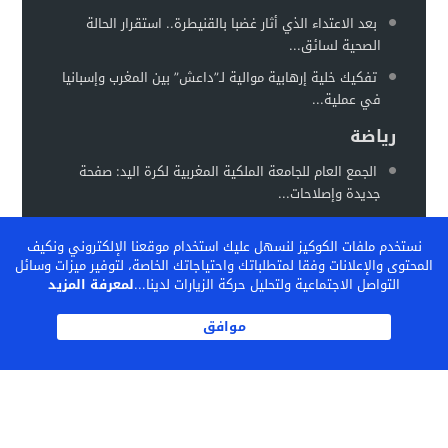
بعد الاعتداء الذي أثار غضبا بالقنيطرة.. استقرار الحالة
الصحية لسائق...
تفكيك خلية إرهابية موالية لـ”داعش” بين المغرب وإسبانيا
في عملية...
رياضة
الجمع العام للجامعة الملكية المغربية لكرة اليد: صفحة
جديدة وإصلاحات...
المغرب يستعد لاحتضان “كان السيدات 2026” في موعد
نستخدم ملفات الكوكيز لنسهل عليك استخدام موقعنا الإلكتروني ونكيف
جديد خلال...
المحتوى والإعلانات وفقا لمتطلباتك واحتياجاتك الخاصة، لتوفير ميزات وسائل
الفيفا تشيد بالنموذج المغربي لتكوين المواهب… والمغرب
التواصل الاجتماعية ولتحليل حركة الزيارات لدينا...
لمعرفة المزيد
يحتضن ندوة دولية...
موافق
الكاف بين تثبيت المكاسب وإعادة رسم خريطة الكرة
الإفريقية
© 2026 جميع الحقوق محفوظة.
TOUZANIPRESS