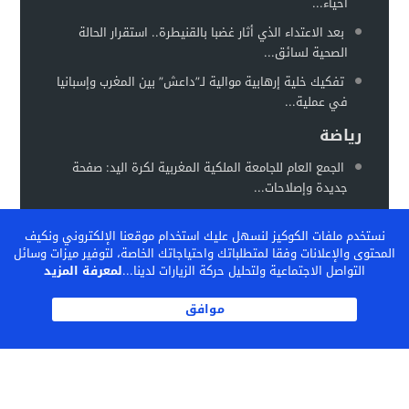
أحياء...
بعد الاعتداء الذي أثار غضبا بالقنيطرة.. استقرار الحالة
الصحية لسائق...
تفكيك خلية إرهابية موالية لـ”داعش” بين المغرب وإسبانيا
في عملية...
رياضة
الجمع العام للجامعة الملكية المغربية لكرة اليد: صفحة
جديدة وإصلاحات...
المغرب يستعد لاحتضان “كان السيدات 2026” في موعد
نستخدم ملفات الكوكيز لنسهل عليك استخدام موقعنا الإلكتروني ونكيف
جديد خلال...
المحتوى والإعلانات وفقا لمتطلباتك واحتياجاتك الخاصة، لتوفير ميزات وسائل
الفيفا تشيد بالنموذج المغربي لتكوين المواهب… والمغرب
التواصل الاجتماعية ولتحليل حركة الزيارات لدينا...
لمعرفة المزيد
يحتضن ندوة دولية...
موافق
الكاف بين تثبيت المكاسب وإعادة رسم خريطة الكرة
الإفريقية
© 2026 جميع الحقوق محفوظة.
TOUZANIPRESS