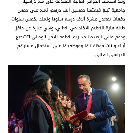
وقد اشتملت الحوافز المالية المقدمة على منح دراسية
جامعية تبلغ قيمتها خمسين ألف درهم، تمنح على خمس
دفعات بمعدل عشرة آلاف درهم سنويا وتمتد لخمس سنوات
طيلة فترة التعليم الأكاديمي العالي، وهي عبارة عن حافز
ودعم مالي ترصده المديرية العامة للأمن الوطني لتشجيع
أبناء وبنات موظفاتها وموظفيها على استكمال مسارهم
الدراسي العالي.