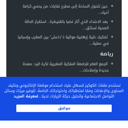
حين تتحول الساحة إلى مطرح نفايات: من يحمي كرامة
أحياء...
بعد الاعتداء الذي أثار غضبا بالقنيطرة.. استقرار الحالة
الصحية لسائق...
تفكيك خلية إرهابية موالية لـ”داعش” بين المغرب وإسبانيا
في عملية...
رياضة
الجمع العام للجامعة الملكية المغربية لكرة اليد: صفحة
جديدة وإصلاحات...
المغرب يستعد لاحتضان “كان السيدات 2026” في موعد
نستخدم ملفات الكوكيز لنسهل عليك استخدام موقعنا الإلكتروني ونكيف
جديد خلال...
المحتوى والإعلانات وفقا لمتطلباتك واحتياجاتك الخاصة، لتوفير ميزات وسائل
الفيفا تشيد بالنموذج المغربي لتكوين المواهب… والمغرب
التواصل الاجتماعية ولتحليل حركة الزيارات لدينا...
لمعرفة المزيد
يحتضن ندوة دولية...
موافق
الكاف بين تثبيت المكاسب وإعادة رسم خريطة الكرة
الإفريقية