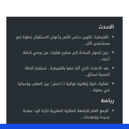
الاحدث
القنيطرة: تكوين حراس الأمن وأعوان الاستقبال خطوة نحو
مستشفى أكثر...
حين تتحول الساحة إلى مطرح نفايات: من يحمي كرامة
أحياء...
بعد الاعتداء الذي أثار غضبا بالقنيطرة.. استقرار الحالة
الصحية لسائق...
تفكيك خلية إرهابية موالية لـ”داعش” بين المغرب وإسبانيا
في عملية...
رياضة
الجمع العام للجامعة الملكية المغربية لكرة اليد: صفحة
جديدة وإصلاحات...
المغرب يستعد لاحتضان “كان السيدات 2026” في موعد